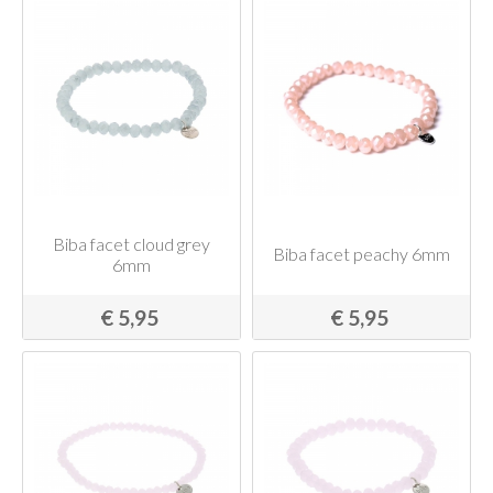
Biba facet cloud grey
Biba facet peachy 6mm
6mm
€ 5,95
€ 5,95