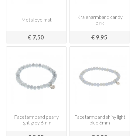
Kralenarmband candy
Metal eye mat
pink
€ 7,50
€ 9,95
Facetarmband pearly
Facetarmband shiny light
light grey 6mm
blue 6mm