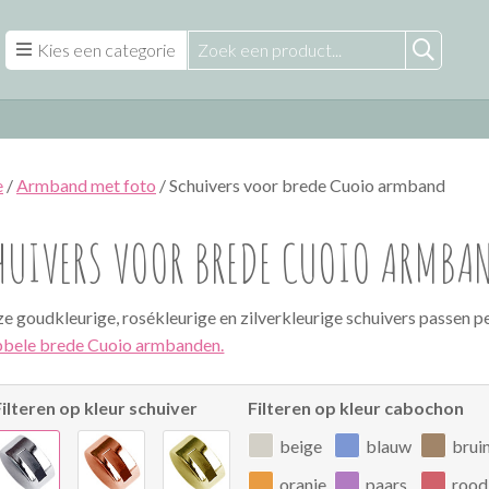
Kies een categorie
e
/
Armband met foto
/ Schuivers voor brede Cuoio armband
HUIVERS VOOR BREDE CUOIO ARMBA
e goudkleurige, rosékleurige en zilverkleurige schuivers passen p
bele brede Cuoio armbanden.
Filteren op kleur schuiver
Filteren op kleur cabochon
beige
blauw
brui
oranje
paars
rood