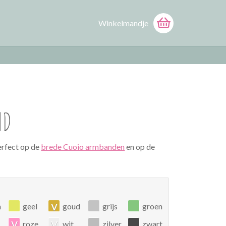
Winkelmandje
ND
erfect op de
brede Cuoio armbanden
en op de
v
n
geel
goud
grijs
groen
v
v
roze
wit
zilver
zwart