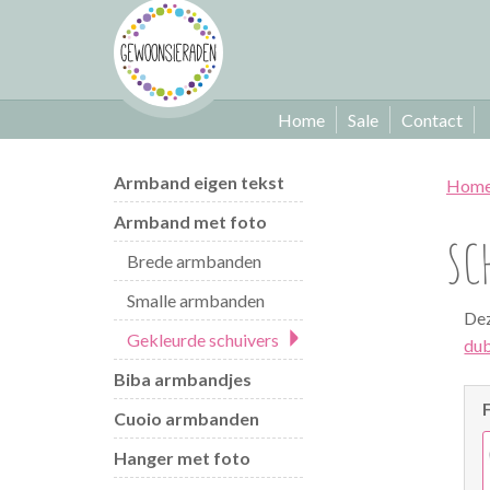
Home
Sale
Contact
Armband eigen tekst
Hom
Armband met foto
SC
Brede armbanden
Smalle armbanden
Dez
Gekleurde schuivers
dub
Biba armbandjes
Cuoio armbanden
Hanger met foto