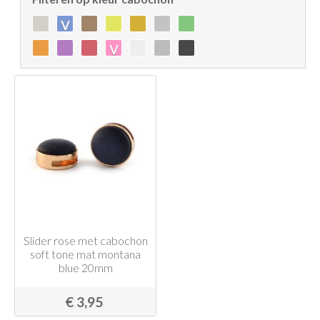
v
v
Slider rose met cabochon
soft tone mat montana
blue 20mm
€ 3,95