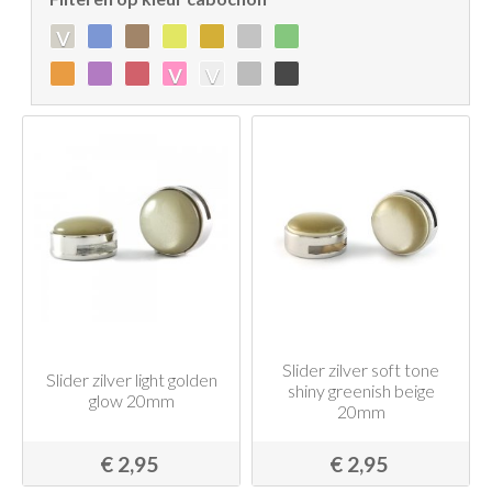
v
v
v
Slider zilver soft tone
Slider zilver light golden
shiny greenish beige
glow 20mm
20mm
€ 2,95
€ 2,95