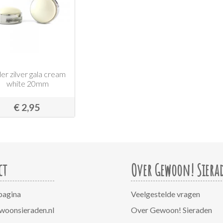
der zilver gala cream
white 20mm
€ 2,95
ct
Over Gewoon! Siera
pagina
Veelgestelde vragen
woonsieraden.nl
Over Gewoon! Sieraden