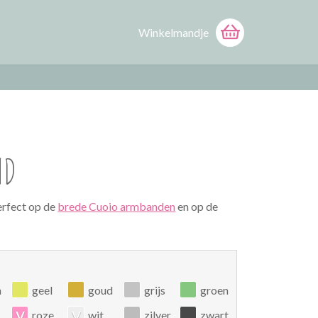
Winkelmandje
ND
erfect op de
brede Cuoio armbanden
en op de
n
geel
goud
grijs
groen
v
v
roze
wit
zilver
zwart