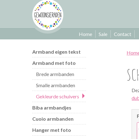
Home
Sale
Contact
Armband eigen tekst
Hom
Armband met foto
SC
Brede armbanden
Smalle armbanden
Dez
Gekleurde schuivers
dub
Biba armbandjes
Cuoio armbanden
Hanger met foto