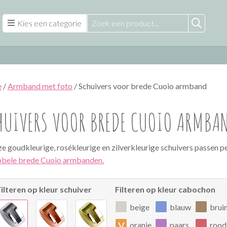
Kies een categorie
e
/
Armband met foto
/ Schuivers voor brede Cuoio armband
HUIVERS VOOR BREDE CUOIO ARMBA
e goudkleurige, rosékleurige en zilverkleurige schuivers passen p
bele brede Cuoio armbanden.
Filteren op kleur schuiver
Filteren op kleur cabochon
beige
blauw
brui
v
oranje
paars
rood